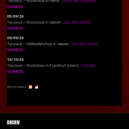
Tanzwut – Rockshow
in
Herne
,
Nacht der Spielleute
TICKETS
05/09/26
Tanzwut – Rockshow
in
Seesen
,
Das Sehusafest
TICKETS
06/09/26
Tanzwut – Mittelaltershow
in
Seesen
,
Das Sehusafest
TICKETS
16/10/26
Tanzwut – Rockshow
in
Frankfurt (Main)
,
Das Bett
TICKETS
Abonnieren:
ARCHIV