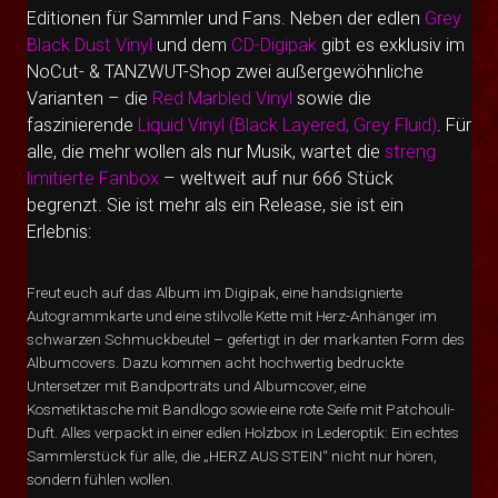
Editionen für Sammler und Fans. Neben der edlen
Grey
Black Dust Vinyl
und dem
CD-Digipak
gibt es exklusiv im
NoCut- & TANZWUT-Shop zwei außergewöhnliche
Varianten – die
Red Marbled Vinyl
sowie die
faszinierende
Liquid Vinyl (Black Layered, Grey Fluid)
. Für
alle, die mehr wollen als nur Musik, wartet die
streng
limitierte Fanbox
– weltweit auf nur 666 Stück
begrenzt. Sie ist mehr als ein Release, sie ist ein
Erlebnis:
Freut euch auf das Album im Digipak, eine handsignierte
Autogrammkarte und eine stilvolle Kette mit Herz-Anhänger im
schwarzen Schmuckbeutel – gefertigt in der markanten Form des
Albumcovers. Dazu kommen acht hochwertig bedruckte
Untersetzer mit Bandporträts und Albumcover, eine
Kosmetiktasche mit Bandlogo sowie eine rote Seife mit Patchouli-
Duft. Alles verpackt in einer edlen Holzbox in Lederoptik: Ein echtes
Sammlerstück für alle, die „HERZ AUS STEIN“ nicht nur hören,
sondern fühlen wollen.